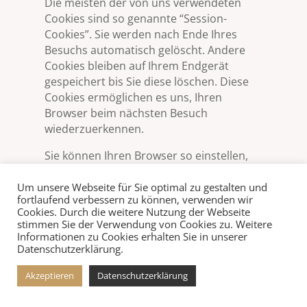
Die meisten der von uns verwendeten
Cookies sind so genannte “Session-
Cookies”. Sie werden nach Ende Ihres
Besuchs automatisch gelöscht. Andere
Cookies bleiben auf Ihrem Endgerät
gespeichert bis Sie diese löschen. Diese
Cookies ermöglichen es uns, Ihren
Browser beim nächsten Besuch
wiederzuerkennen.
Sie können Ihren Browser so einstellen,
dass Sie über das Setzen von Cookies
informiert werden und Cookies nur im
Um unsere Webseite für Sie optimal zu gestalten und
fortlaufend verbessern zu können, verwenden wir
Einzelfall erlauben, die Annahme von
Cookies. Durch die weitere Nutzung der Webseite
Cookies für bestimmte Fälle oder generell
stimmen Sie der Verwendung von Cookies zu. Weitere
ausschließen sowie das automatische
Informationen zu Cookies erhalten Sie in unserer
Datenschutzerklärung.
Löschen der Cookies beim Schließen des
Browser aktivieren. Bei der Deaktivierung
Akzeptieren
Datenschutzerklärung
von Cookies kann die Funktionalität dieser
Website eingeschränkt sein.